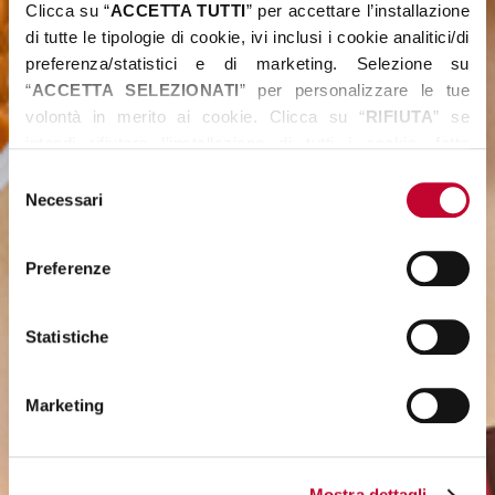
Clicca su “
ACCETTA TUTTI
” per accettare l’installazione 
di tutte le tipologie di cookie, ivi inclusi i cookie analitici/di 
preferenza/statistici e di marketing. Selezione su 
“
ACCETTA SELEZIONATI
” per personalizzare le tue 
volontà in merito ai cookie. Clicca su “
RIFIUTA
” se 
intendi rifiutare l’installazione di tutti i cookie, fatta 
eccezione dei cookie tecnici/necessari.
Selezione
Per maggiori informazioni, puoi visualizzare la 
COOKIE 
Necessari
del
POLICY
 disponibile nella sezione “
INFORMAZIONI SUI 
consenso
COOKIE
”.
Preferenze
Statistiche
Marketing
Mostra dettagli