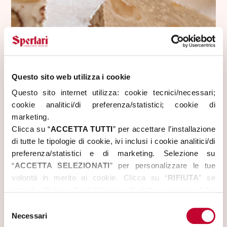
Questo sito web utilizza i cookie
Questo sito internet utilizza: cookie tecnici/necessari; 
cookie analitici/di preferenza/statistici; cookie di 
marketing. 
Clicca su “
ACCETTA TUTTI
” per accettare l’installazione 
di tutte le tipologie di cookie, ivi inclusi i cookie analitici/di 
preferenza/statistici e di marketing. Selezione su 
“
ACCETTA SELEZIONATI
” per personalizzare le tue 
volontà in merito ai cookie. Clicca su “
RIFIUTA
” se 
intendi rifiutare l’installazione di tutti i cookie, fatta 
eccezione dei cookie tecnici/necessari.
Selezione
Per maggiori informazioni, puoi visualizzare la 
COOKIE 
Necessari
del
POLICY
 disponibile nella sezione “
INFORMAZIONI SUI 