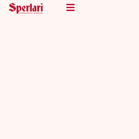
TENERO ALLA
NOCCIOLA
CON 40% DI
NOCCIOLE
Il torrone tenero alla
nocciola: con
fragranti nocciole
intere e una nota
iniziale di fresco
limone.