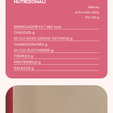
NUTRIZIONALI
Riferite
al formato 250g
Per 100 g
ENERGIA
2018 kJ / 482 kcal
GRASSI
25 g
DI CUI ACIDI GRASSI SATURI
1,8 g
CARBOIDRATI
60 g
DI CUI: ZUCCHERI
56 g
FIBRE
3,0 g
PROTEINE
5,6 g
SALE
0,03 g